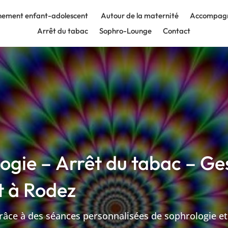
ement enfant-adolescent
Autour de la maternité
Accompagn
Arrêt du tabac
Sophro-Lounge
Contact
gie – Arrêt du tabac – Ges
t à
Rodez
grâce à des séances personnalisées de sophrologie e