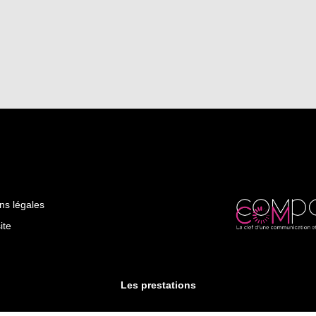
ns légales
ite
Les prestations
astres
Hypnose à Gaillac
Hypnose à Rodez
Sophrologie 