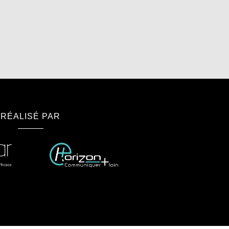
RÉALISÉ PAR
à Albi
Sophrologie à Castres